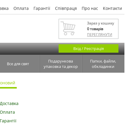
авка
Оплата
Гарантії
Співпраця
Про нас
Контакти
Зараз у кошику
0
товарів
ПЕРЕГЛЯНУТИ
Вхід / Реєстрація
Подарункова
Папки, файли,
Все для свят
упаковка та декор
обкладинки
еоновий
Доставка
Оплата
Гарантії