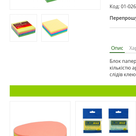
Код: 01-02
Перепрошу
Опис
Ха
Блок папер
кількістю 
слідів клею