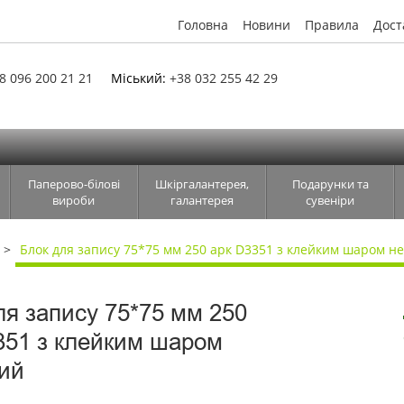
Головна
Новини
Правила
Дост
8 096 200 21 21
Міський:
+38 032 255 42 29
Паперово-білові
Шкіргалантерея,
Подарунки та
вироби
галантерея
сувеніри
Блок для запису 75*75 мм 250 арк D3351 з клейким шаром н
ля запису 75*75 мм 250
351 з клейким шаром
ий