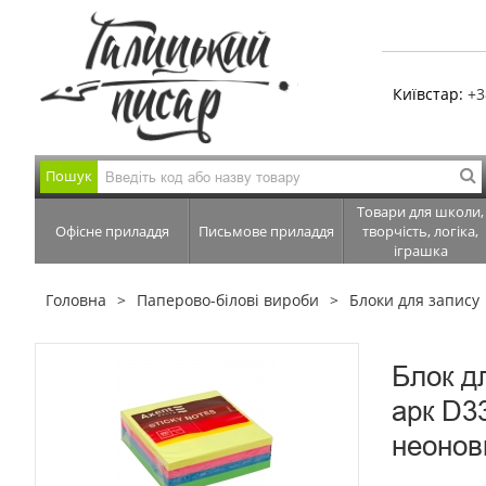
Київстар:
+3
Пошук
Товари для школи,
Офісне приладдя
Письмове приладдя
творчість, логіка,
іграшка
Головна
Паперово-білові вироби
Блоки для запису
Блок д
арк D3
неонов