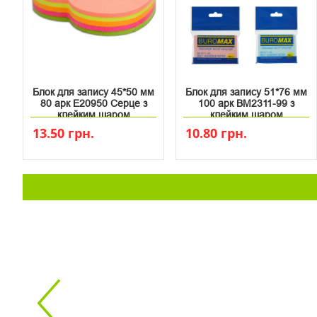
Блок для запису 45*50 мм
Блок для запису 51*76 мм
80 арк Е20950 Серце з
100 арк ВМ2311-99 з
клейким шаром
клейким шаром
13.50 грн.
10.80 грн.