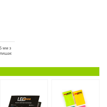
5 мм з
залишає