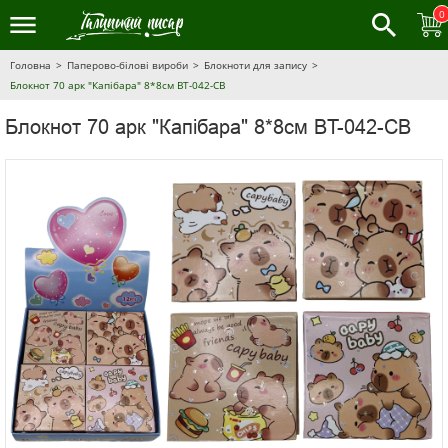
0
Головна
Паперово-білові вироби
Блокноти для запису
Блокнот 70 арк "Капібара" 8*8см BT-042-CB
Блокнот 70 арк "Капібара" 8*8см BT-042-CB