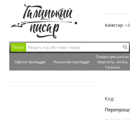
Київстар:
+3
Пошук
Товари для школи,
Офісне приладдя
Письмове приладдя
творчість, логіка,
іграшка
Код:
Перепрошу