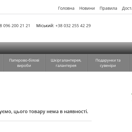
Головна
Новини
Правила
Дост
8 096 200 21 21
Міський:
+38 032 255 42 29
Паперово-білові
Шкіргалантерея,
Подарунки та
вироби
галантерея
сувеніри
ємо, цього товару нема в наявності.