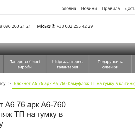
Головна
Новини
Правила
Дост
8 096 200 21 21
Міський:
+38 032 255 42 29
Паперово-білові
Шкіргалантерея,
Подарунки та
вироби
галантерея
сувеніри
ису
Блокнот А6 76 арк А6-760 Камуфляж ТП на гумку в клітинк
т А6 76 арк А6-760
яж ТП на гумку в
у