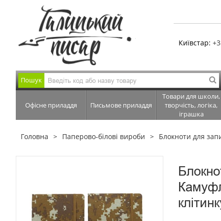
Київстар:
+3
Пошук
Товари для школи,
Офісне приладдя
Письмове приладдя
творчість, логіка,
іграшка
Головна
Паперово-білові вироби
Блокноти для зап
Блокно
Камуфл
клітинк