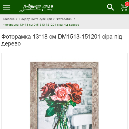
0
Головна
Подарунки та сувеніри
Фоторамки
Фоторамка 13*18 см DM1513-151201 сіра під дерево
Фоторамка 13*18 см DM1513-151201 сіра під
дерево