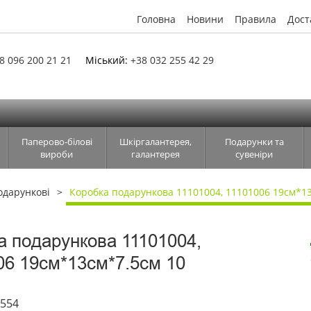
Головна
Новини
Правила
Дост
8 096 200 21 21
Міський:
+38 032 255 42 29
Паперово-білові
Шкіргалантерея,
Подарунки та
вироби
галантерея
сувеніри
одарункові
Коробка подарункова 11101004, 11101006 19см*1
а подарункова 11101004,
06 19см*13см*7.5см 10
6554