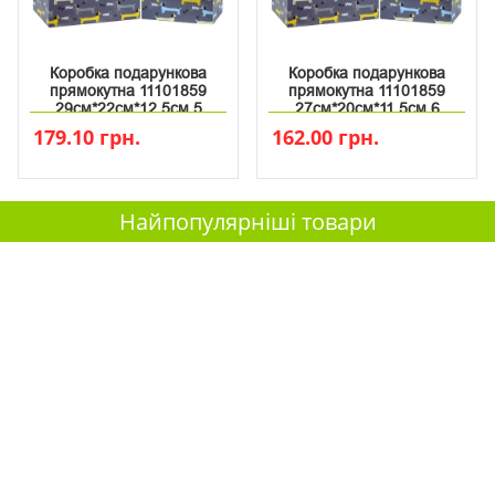
Коробка подарункова
Коробка подарункова
прямокутна 11101859
прямокутна 11101859
29см*22см*12.5см 5
27см*20см*11.5см 6
179.10 грн.
162.00 грн.
Найпопулярніші товари