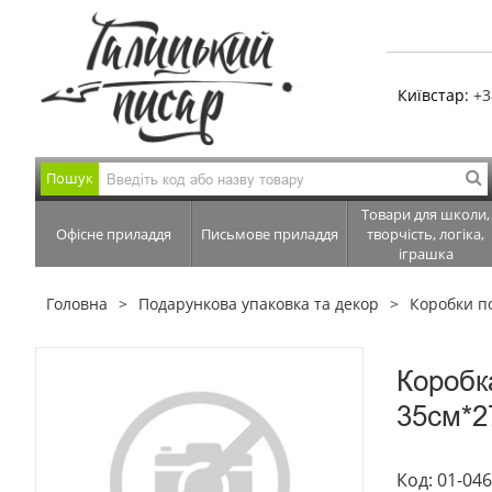
Київстар:
+3
Пошук
Товари для школи,
Офісне приладдя
Письмове приладдя
творчість, логіка,
іграшка
Головна
Подарункова упаковка та декор
Коробки п
Коробк
35см*2
Код: 01-04