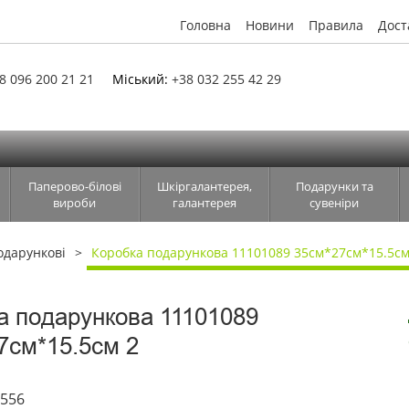
Головна
Новини
Правила
Дост
8 096 200 21 21
Міський:
+38 032 255 42 29
Паперово-білові
Шкіргалантерея,
Подарунки та
вироби
галантерея
сувеніри
одарункові
Коробка подарункова 11101089 35см*27см*15.5см
а подарункова 11101089
7см*15.5см 2
6556