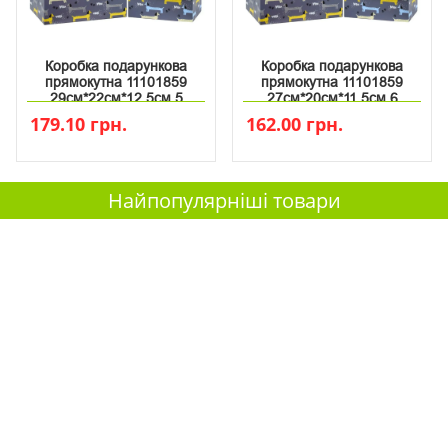
Коробка подарункова
Коробка подарункова
прямокутна 11101859
прямокутна 11101859
29см*22см*12.5см 5
27см*20см*11.5см 6
179.10 грн.
162.00 грн.
Найпопулярніші товари