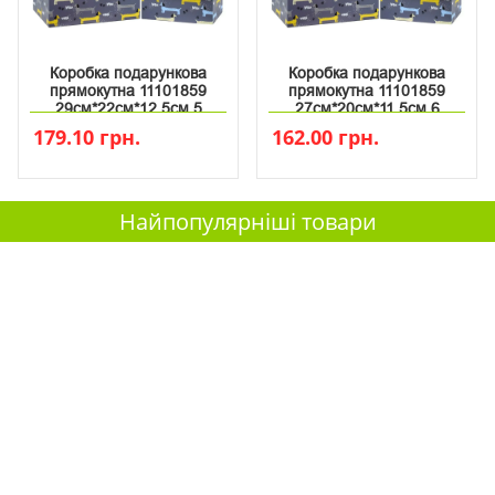
Коробка подарункова
Коробка подарункова
прямокутна 11101859
прямокутна 11101859
29см*22см*12.5см 5
27см*20см*11.5см 6
179.10 грн.
162.00 грн.
Найпопулярніші товари