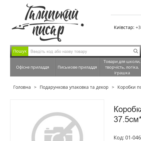
Київстар:
+3
Пошук
Товари для школи,
Офісне приладдя
Письмове приладдя
творчість, логіка,
іграшка
Головна
Подарункова упаковка та декор
Коробки п
Коробк
37.5см
Код: 01-04