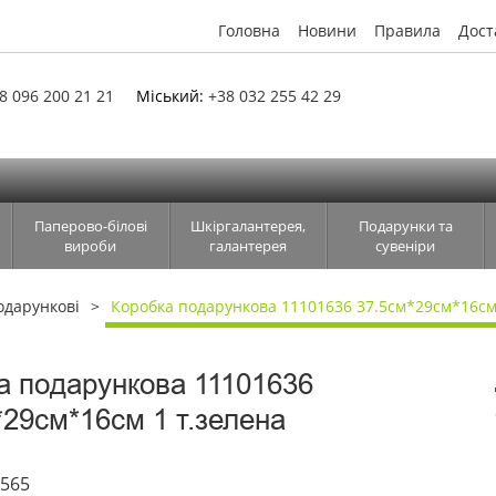
Головна
Новини
Правила
Дост
8 096 200 21 21
Міський:
+38 032 255 42 29
Паперово-білові
Шкіргалантерея,
Подарунки та
вироби
галантерея
сувеніри
одарункові
Коробка подарункова 11101636 37.5см*29см*16см
а подарункова 11101636
*29см*16см 1 т.зелена
6565