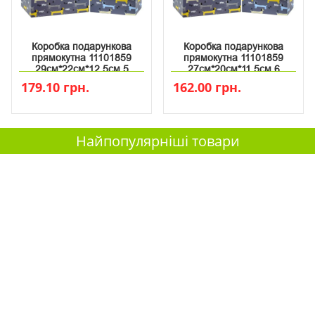
Коробка подарункова
Коробка подарункова
прямокутна 11101859
прямокутна 11101859
29см*22см*12.5см 5
27см*20см*11.5см 6
179.10 грн.
162.00 грн.
Найпопулярніші товари