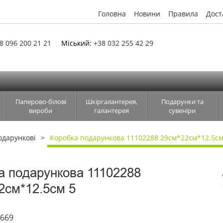
Головна
Новини
Правила
Дост
8 096 200 21 21
Міський:
+38 032 255 42 29
Паперово-білові
Шкіргалантерея,
Подарунки та
вироби
галантерея
сувеніри
одарункові
Коробка подарункова 11102288 29см*22см*12.5см
а подарункова 11102288
2см*12.5см 5
6669