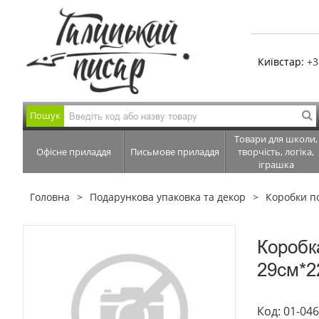
Київстар:
+3
Пошук
Товари для школи,
Офісне приладдя
Письмове приладдя
творчість, логіка,
іграшка
Головна
Подарункова упаковка та декор
Коробки п
Коробк
29см*2
Код: 01-04