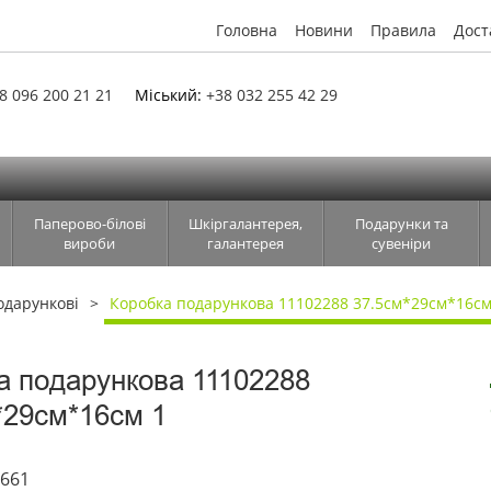
Головна
Новини
Правила
Дост
8 096 200 21 21
Міський:
+38 032 255 42 29
Паперово-білові
Шкіргалантерея,
Подарунки та
вироби
галантерея
сувеніри
одарункові
Коробка подарункова 11102288 37.5см*29см*16см
а подарункова 11102288
*29см*16см 1
6661