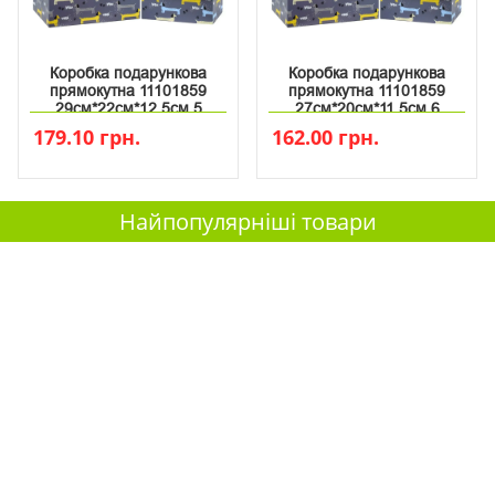
Коробка подарункова
Коробка подарункова
прямокутна 11101859
прямокутна 11101859
29см*22см*12.5см 5
27см*20см*11.5см 6
179.10 грн.
162.00 грн.
Найпопулярніші товари