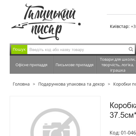
Київстар:
+3
Пошук
Товари для школи,
Офісне приладдя
Письмове приладдя
творчість, логіка,
іграшка
Головна
Подарункова упаковка та декор
Коробки п
Коробк
37.5см
Код: 01-04