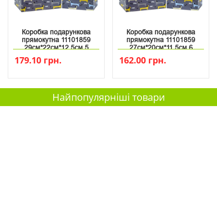
Коробка подарункова
Коробка подарункова
прямокутна 11101859
прямокутна 11101859
29см*22см*12.5см 5
27см*20см*11.5см 6
179.10 грн.
162.00 грн.
Найпопулярніші товари