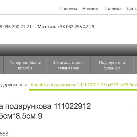
Головна
Новини
Правила
Дост
8 096 200 21 21
Міський:
+38 032 255 42 29
Паперово-білові
Шкіргалантерея,
Подарунки та
вироби
галантерея
сувеніри
одарункові
Коробка подарункова 111022912 21см*15см*8.5см
а подарункова 111022912
5см*8.5см 9
6593