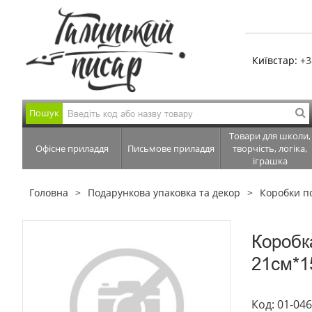
Київстар:
+3
Пошук
Товари для школи,
Офісне приладдя
Письмове приладдя
творчість, логіка,
іграшка
Головна
Подарункова упаковка та декор
Коробки п
Коробк
21см*1
Код: 01-04