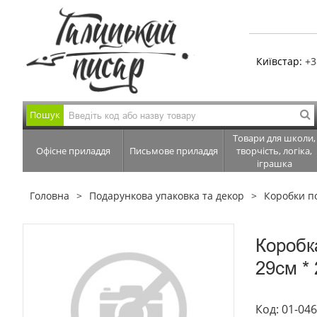
Київстар:
+3
Пошук
Товари для школи,
Офісне приладдя
Письмове приладдя
творчість, логіка,
іграшка
Головна
Подарункова упаковка та декор
Коробки п
Коробк
29см * 
Код: 01-04