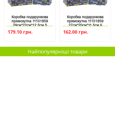
Коробка подарункова
Коробка подарункова
прямокутна 11101859
прямокутна 11101859
29см*22см*12.5см 5
27см*20см*11.5см 6
179.10 грн.
162.00 грн.
Найпопулярніші товари