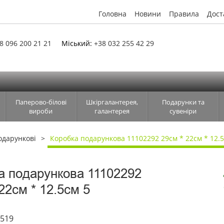
Головна
Новини
Правила
Дост
8 096 200 21 21
Міський:
+38 032 255 42 29
Паперово-білові
Шкіргалантерея,
Подарунки та
вироби
галантерея
сувеніри
одарункові
Коробка подарункова 11102292 29см * 22см * 12.5
а подарункова 11102292
22см * 12.5см 5
6519