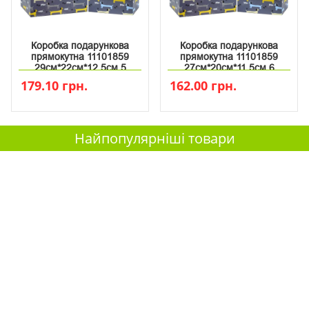
Коробка подарункова
Коробка подарункова
прямокутна 11101859
прямокутна 11101859
29см*22см*12.5см 5
27см*20см*11.5см 6
179.10 грн.
162.00 грн.
Найпопулярніші товари