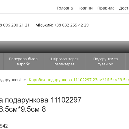
Головна
Новини
Правила
Дост
8 096 200 21 21
Міський:
+38 032 255 42 29
Паперово-білові
Шкіргалантерея,
Подарунки та
вироби
галантерея
сувеніри
одарункові
Коробка подарункова 11102297 23см*16.5см*9.5с
а подарункова 11102297
6.5см*9.5см 8
6542