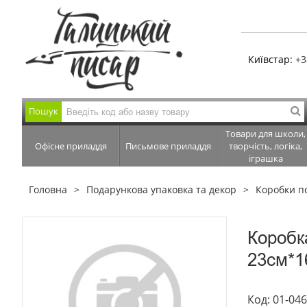
Київстар:
+3
Пошук
Товари для школи,
Офісне приладдя
Письмове приладдя
творчість, логіка,
іграшка
Головна
Подарункова упаковка та декор
Коробки п
Коробк
23см*1
Код: 01-04