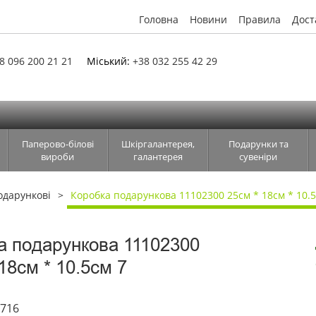
Головна
Новини
Правила
Дост
8 096 200 21 21
Міський:
+38 032 255 42 29
Паперово-білові
Шкіргалантерея,
Подарунки та
вироби
галантерея
сувеніри
одарункові
Коробка подарункова 11102300 25см * 18см * 10.5
а подарункова 11102300
18см * 10.5см 7
6716