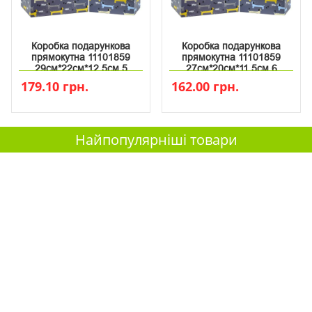
Коробка подарункова
Коробка подарункова
прямокутна 11101859
прямокутна 11101859
29см*22см*12.5см 5
27см*20см*11.5см 6
179.10 грн.
162.00 грн.
Найпопулярніші товари