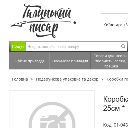
Київстар:
+3
Пошук
Товари для школи,
Офісне приладдя
Письмове приладдя
творчість, логіка,
іграшка
Головна
Подарункова упаковка та декор
Коробки п
Коробк
25см * 
Код: 01-04