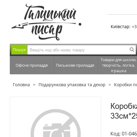
Київстар:
+3
Пошук
Товари для школи,
Офісне приладдя
Письмове приладдя
творчість, логіка,
іграшка
Головна
Подарункова упаковка та декор
Коробки п
Коробк
33см*2
Код: 01-04