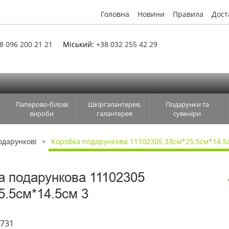
Головна
Новини
Правила
Дост
8 096 200 21 21
Міський:
+38 032 255 42 29
Паперово-білові
Шкіргалантерея,
Подарунки та
вироби
галантерея
сувеніри
одарункові
Коробка подарункова 11102305 33см*25.5см*14.5
а подарункова 11102305
5.5см*14.5см 3
6731