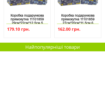
Коробка подарункова
Коробка подарункова
прямокутна 11101859
прямокутна 11101859
29см*22см*12.5см 5
27см*20см*11.5см 6
179.10 грн.
162.00 грн.
Найпопулярніші товари