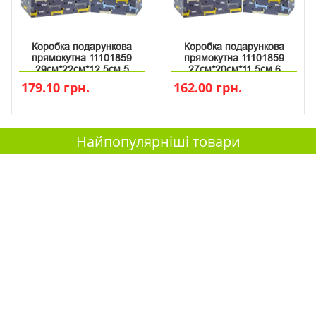
Коробка подарункова
Коробка подарункова
прямокутна 11101859
прямокутна 11101859
29см*22см*12.5см 5
27см*20см*11.5см 6
179.10 грн.
162.00 грн.
Найпопулярніші товари