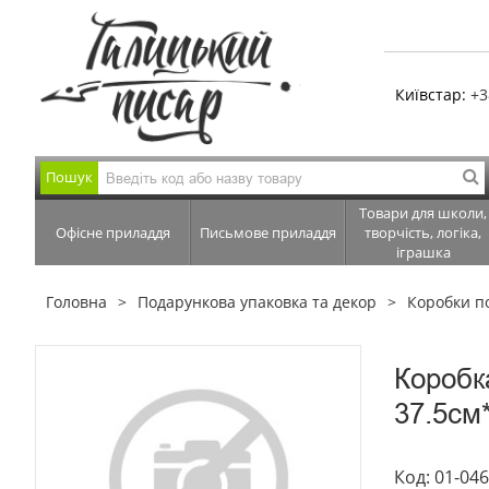
Київстар:
+3
Пошук
Товари для школи,
Офісне приладдя
Письмове приладдя
творчість, логіка,
іграшка
Головна
Подарункова упаковка та декор
Коробки п
Коробк
37.5см
Код: 01-04