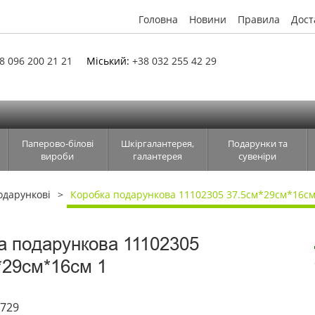
Головна
Новини
Правила
Дост
8 096 200 21 21
Міський:
+38 032 255 42 29
Паперово-білові
Шкіргалантерея,
Подарунки та
вироби
галантерея
сувеніри
одарункові
Коробка подарункова 11102305 37.5см*29см*16см
а подарункова 11102305
*29см*16см 1
6729