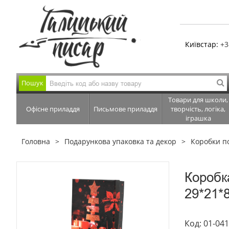
Київстар:
+3
Пошук
Товари для школи,
Офісне приладдя
Письмове приладдя
творчість, логіка,
іграшка
Головна
Подарункова упаковка та декор
Коробки п
Коробк
29*21*
Код: 01-04