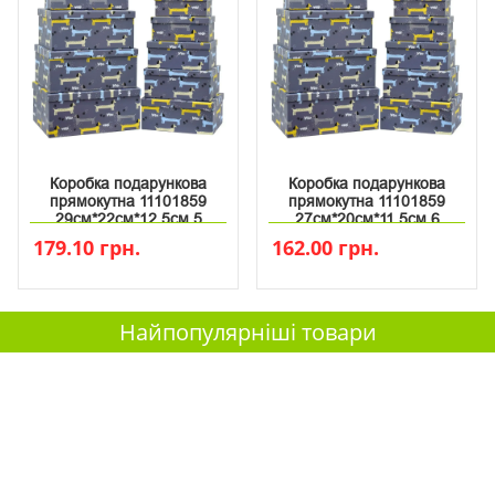
Коробка подарункова
Коробка подарункова
прямокутна 11101859
прямокутна 11101859
29см*22см*12.5см 5
27см*20см*11.5см 6
179.10 грн.
162.00 грн.
Найпопулярніші товари