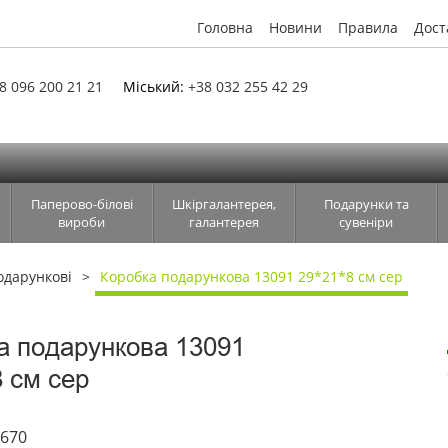
Головна
Новини
Правила
Дост
8 096 200 21 21
Міський:
+38 032 255 42 29
Паперово-білові
Шкіргалантерея,
Подарунки та
вироби
галантерея
сувеніри
одарункові
Коробка подарункова 13091 29*21*8 см сер
а подарункова 13091
8 см сер
1670