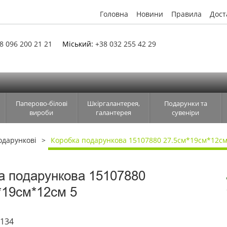
Головна
Новини
Правила
Дост
8 096 200 21 21
Міський:
+38 032 255 42 29
Паперово-білові
Шкіргалантерея,
Подарунки та
вироби
галантерея
сувеніри
одарункові
Коробка подарункова 15107880 27.5см*19см*12см
а подарункова 15107880
*19см*12см 5
2134