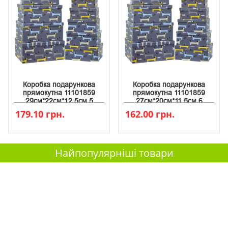
Коробка подарункова
Коробка подарункова
прямокутна 11101859
прямокутна 11101859
29см*22см*12.5см 5
27см*20см*11.5см 6
179.10 грн.
162.00 грн.
Найпопулярніші товари