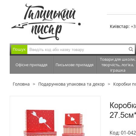
Київстар:
+3
Пошук
Товари для школи,
Офісне приладдя
Письмове приладдя
творчість, логіка,
іграшка
Головна
Подарункова упаковка та декор
Коробки п
Коробк
27.5см
Код: 01-04