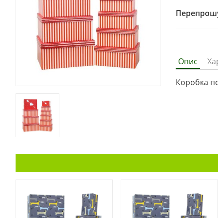
Перепрошу
Опис
Ха
Коробка п