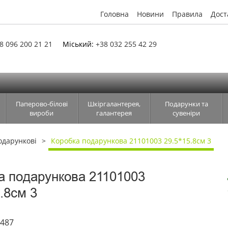
Головна
Новини
Правила
Дост
8 096 200 21 21
Міський:
+38 032 255 42 29
Паперово-білові
Шкіргалантерея,
Подарунки та
вироби
галантерея
сувеніри
одарункові
Коробка подарункова 21101003 29.5*15.8см 3
а подарункова 21101003
.8см 3
6487