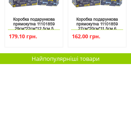
Коробка подарункова
Коробка подарункова
прямокутна 11101859
прямокутна 11101859
29см*22см*12.5см 5
27см*20см*11.5см 6
179.10 грн.
162.00 грн.
Найпопулярніші товари