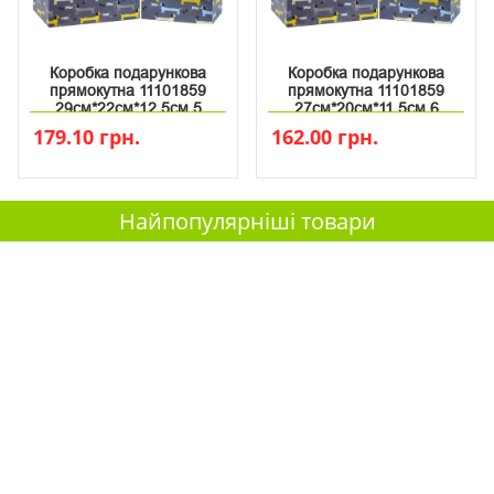
Коробка подарункова
Коробка подарункова
прямокутна 11101859
прямокутна 11101859
29см*22см*12.5см 5
27см*20см*11.5см 6
179.10 грн.
162.00 грн.
Найпопулярніші товари