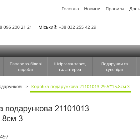
Головна
Новини
Правила
Дост
8 096 200 21 21
Міський:
+38 032 255 42 29
Паперово-білові
Шкіргалантерея,
Подарунки та
вироби
галантерея
сувеніри
одарункові
Коробка подарункова 21101013 29.5*15.8см 3
а подарункова 21101013
.8см 3
6497