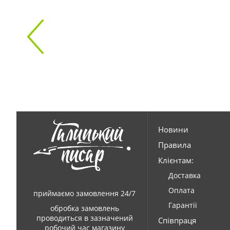
Новини
Правила
Клієнтам:
Доставка
Оплата
приймаємо замовлення 24/7
Гарантії
обробка замовлень
проводиться в зазначений
Співпраця
робочий час магазину