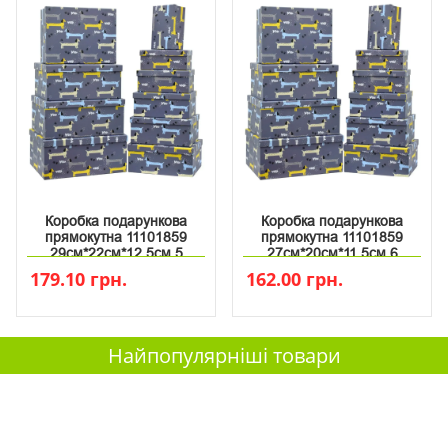
Коробка подарункова
Коробка подарункова
прямокутна 11101859
прямокутна 11101859
29см*22см*12.5см 5
27см*20см*11.5см 6
179.10 грн.
162.00 грн.
Найпопулярніші товари