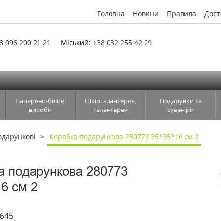
Головна
Новини
Правила
Дост
8 096 200 21 21
Міський:
+38 032 255 42 29
Паперово-білові
Шкіргалантерея,
Подарунки та
вироби
галантерея
сувеніри
одарункові
Коробка подарункова 280773 35*35*16 см 2
а подарункова 280773
16 см 2
1645