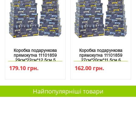
Коробка подарункова
Коробка подарункова
прямокутна 11101859
прямокутна 11101859
29см*22см*12.5см 5
27см*20см*11.5см 6
179.10 грн.
162.00 грн.
Найпопулярніші товари