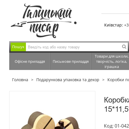
Київстар:
+3
Пошук
Товари для школи,
Офісне приладдя
Письмове приладдя
творчість, логіка,
іграшка
Головна
Подарункова упаковка та декор
Коробки п
Коробк
15*11,
Код: 01-04