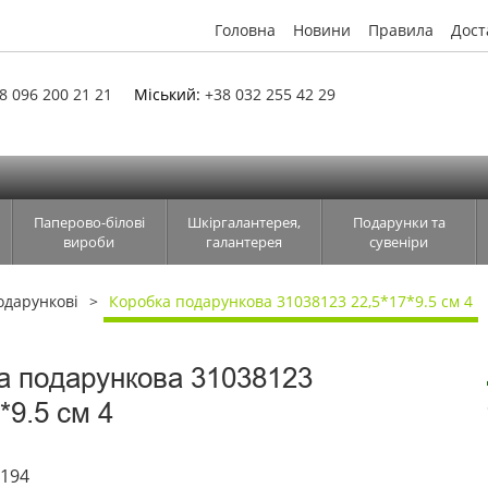
Головна
Новини
Правила
Дост
8 096 200 21 21
Міський:
+38 032 255 42 29
Паперово-білові
Шкіргалантерея,
Подарунки та
вироби
галантерея
сувеніри
одарункові
Коробка подарункова 31038123 22,5*17*9.5 см 4
а подарункова 31038123
*9.5 см 4
2194