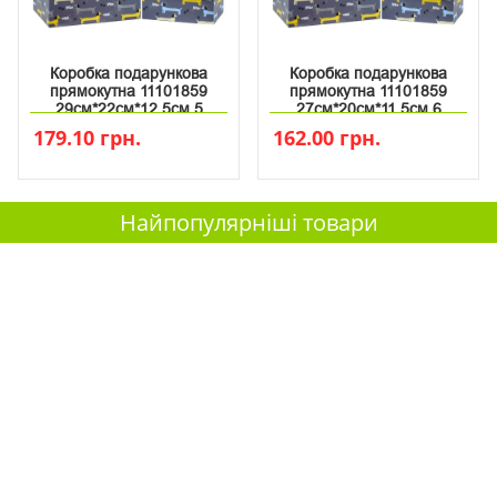
Коробка подарункова
Коробка подарункова
прямокутна 11101859
прямокутна 11101859
29см*22см*12.5см 5
27см*20см*11.5см 6
179.10 грн.
162.00 грн.
Найпопулярніші товари