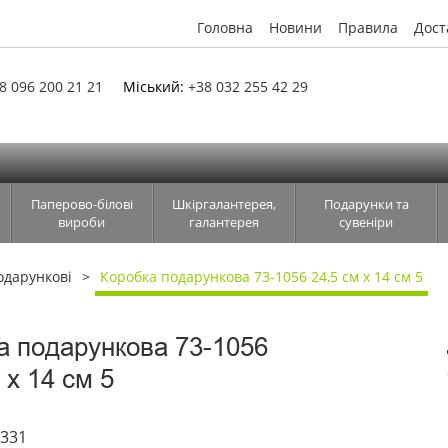
Головна
Новини
Правила
Дост
8 096 200 21 21
Міський:
+38 032 255 42 29
Паперово-білові
Шкіргалантерея,
Подарунки та
вироби
галантерея
сувеніри
одарункові
Коробка подарункова 73-1056 24,5 см х 14 см 5
а подарункова 73-1056
 х 14 см 5
6331