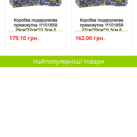
Коробка подарункова
Коробка подарункова
прямокутна 11101859
прямокутна 11101859
29см*22см*12.5см 5
27см*20см*11.5см 6
179.10 грн.
162.00 грн.
Найпопулярніші товари