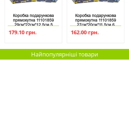
Коробка подарункова
Коробка подарункова
прямокутна 11101859
прямокутна 11101859
29см*22см*12.5см 5
27см*20см*11.5см 6
179.10 грн.
162.00 грн.
Найпопулярніші товари