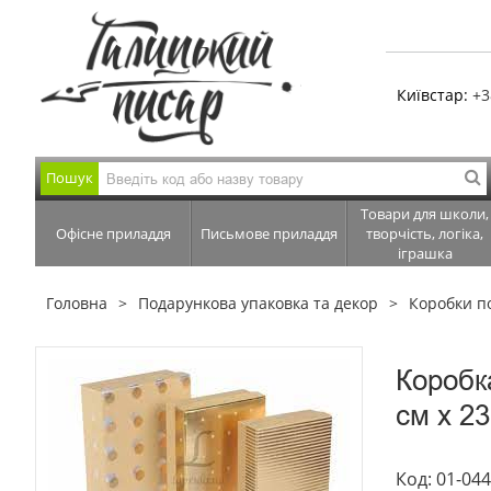
Київстар:
+3
Пошук
Товари для школи,
Офісне приладдя
Письмове приладдя
творчість, логіка,
іграшка
Головна
Подарункова упаковка та декор
Коробки п
Коробк
см х 23
Код: 01-04