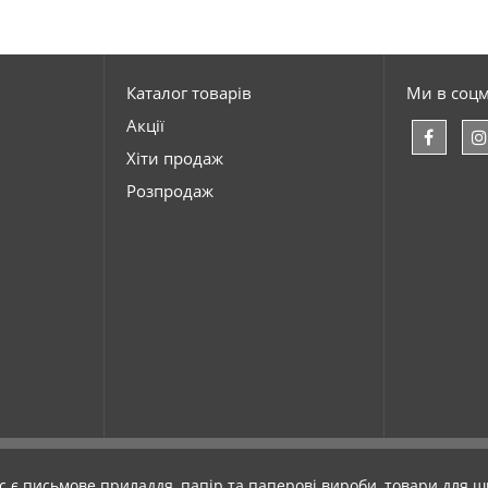
Каталог товарів
Ми в соц
Акції
Хіти продаж
Розпродаж
с є письмове приладдя, папір та паперові вироби, товари для шк