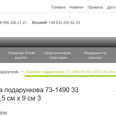
Головна
Новини
Правила
Дост
8 096 200 21 21
Міський:
+38 032 255 42 29
Паперово-білові
Шкіргалантерея,
Подарунки та
вироби
галантерея
сувеніри
одарункові
Коробка подарункова 73-1490 33 см х 23,5 см х 9 с
а подарункова 73-1490 33
,5 см х 9 см 3
4899