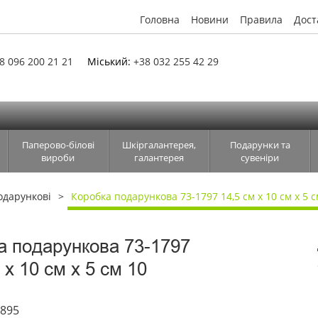
Головна
Новини
Правила
Дост
8 096 200 21 21
Міський:
+38 032 255 42 29
Паперово-білові
Шкіргалантерея,
Подарунки та
вироби
галантерея
сувеніри
одарункові
Коробка подарункова 73-1797 14,5 см х 10 см х 5 с
а подарункова 73-1797
 х 10 см х 5 см 10
4895