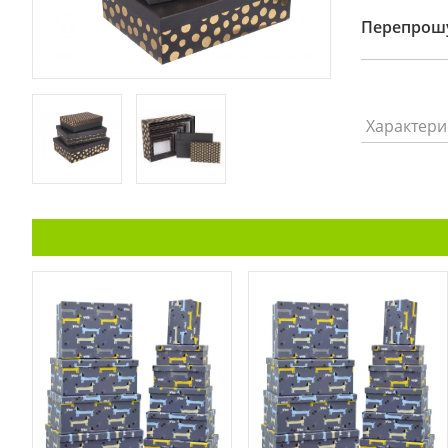
Перепрошу
Характери