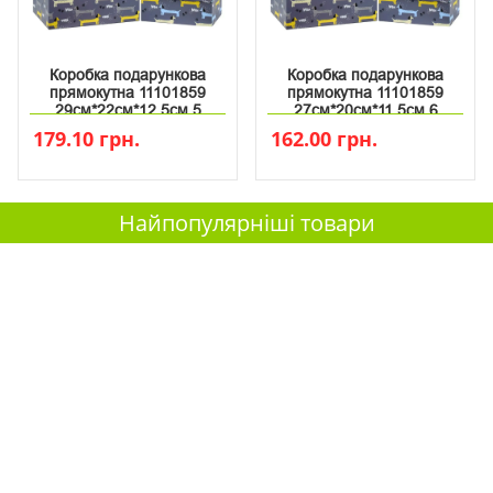
Коробка подарункова
Коробка подарункова
прямокутна 11101859
прямокутна 11101859
29см*22см*12.5см 5
27см*20см*11.5см 6
179.10 грн.
162.00 грн.
Найпопулярніші товари