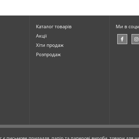
Каталог товарів
Ми в соц
Акції
Хіти продаж
Розпродаж
с є письмове приладдя, папір та паперові вироби, товари для шк