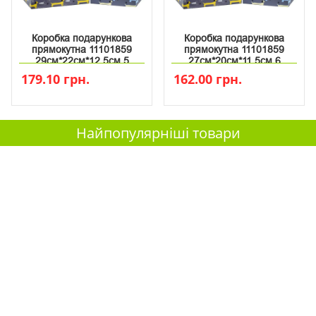
Коробка подарункова
Коробка подарункова
прямокутна 11101859
прямокутна 11101859
29см*22см*12.5см 5
27см*20см*11.5см 6
179.10 грн.
162.00 грн.
Найпопулярніші товари