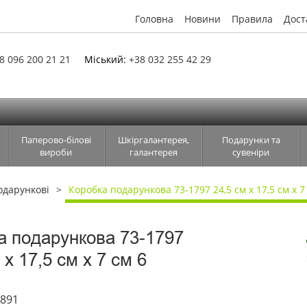
Головна
Новини
Правила
Дост
8 096 200 21 21
Міський:
+38 032 255 42 29
Паперово-білові
Шкіргалантерея,
Подарунки та
вироби
галантерея
сувеніри
одарункові
Коробка подарункова 73-1797 24,5 см х 17,5 см х 7
а подарункова 73-1797
 х 17,5 см х 7 см 6
4891