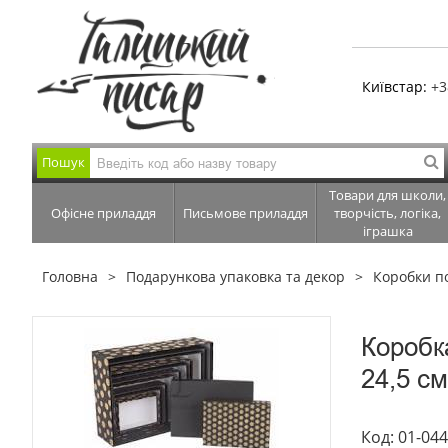
Київстар:
+3
Пошук
Товари для школи,
Офісне приладдя
Письмове приладдя
творчість, логіка,
іграшка
Головна
Подарункова упаковка та декор
Коробки п
Коробк
24,5 см
Код: 01-04