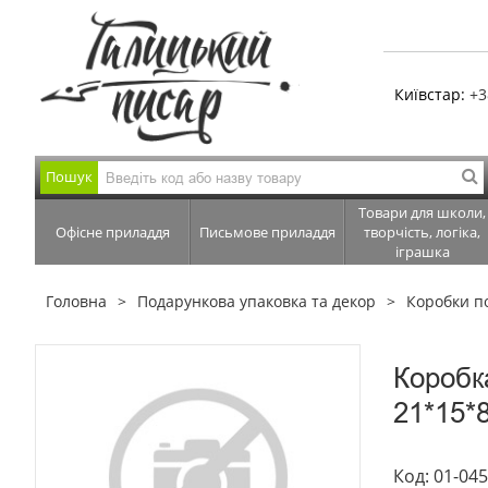
Київстар:
+3
Пошук
Товари для школи,
Офісне приладдя
Письмове приладдя
творчість, логіка,
іграшка
Головна
Подарункова упаковка та декор
Коробки п
Коробк
21*15*8
Код: 01-04