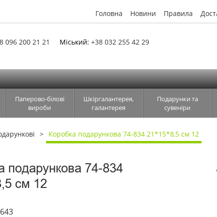
Головна
Новини
Правила
Дост
8 096 200 21 21
Міський:
+38 032 255 42 29
Паперово-білові
Шкіргалантерея,
Подарунки та
вироби
галантерея
сувеніри
одарункові
Коробка подарункова 74-834 21*15*8,5 см 12
а подарункова 74-834
,5 см 12
5643