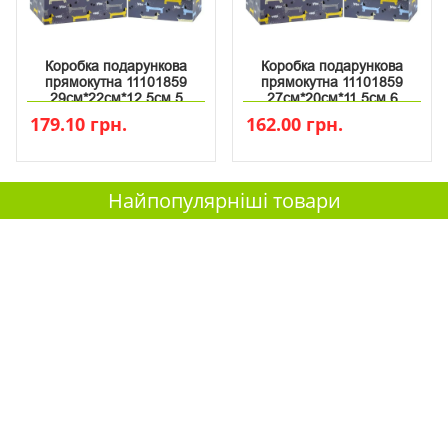
Коробка подарункова
Коробка подарункова
прямокутна 11101859
прямокутна 11101859
29см*22см*12.5см 5
27см*20см*11.5см 6
179.10 грн.
162.00 грн.
Найпопулярніші товари