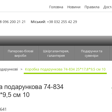
Головна
Новини
Правила
Дост
8 096 200 21 21
Міський:
+38 032 255 42 29
Паперово-білові
Шкіргалантерея,
Подарунки та
вироби
галантерея
сувеніри
одарункові
Коробка подарункова 74-834 25*17,8*9,5 см 10
а подарункова 74-834
*9,5 см 10
5641