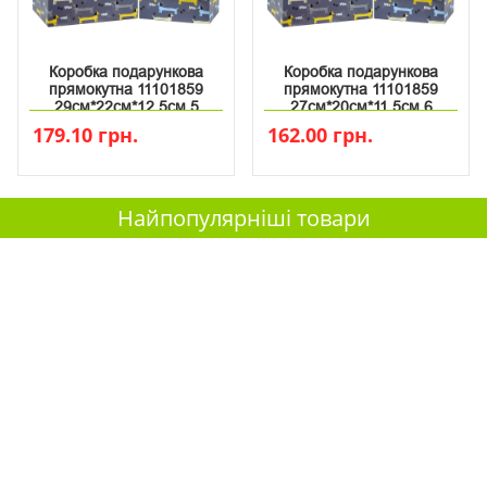
Коробка подарункова
Коробка подарункова
прямокутна 11101859
прямокутна 11101859
29см*22см*12.5см 5
27см*20см*11.5см 6
179.10 грн.
162.00 грн.
Найпопулярніші товари