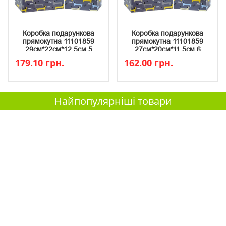
Коробка подарункова
Коробка подарункова
прямокутна 11101859
прямокутна 11101859
29см*22см*12.5см 5
27см*20см*11.5см 6
179.10 грн.
162.00 грн.
Найпопулярніші товари