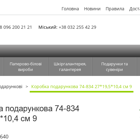
Головна
Новини
Правила
Дост
8 096 200 21 21
Міський:
+38 032 255 42 29
Паперово-білові
Шкіргалантерея,
Подарунки та
вироби
галантерея
сувеніри
одарункові
Коробка подарункова 74-834 27*19,5*10,4 см 9
а подарункова 74-834
*10,4 см 9
5640