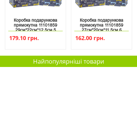
Коробка подарункова
Коробка подарункова
прямокутна 11101859
прямокутна 11101859
29см*22см*12.5см 5
27см*20см*11.5см 6
179.10 грн.
162.00 грн.
Найпопулярніші товари