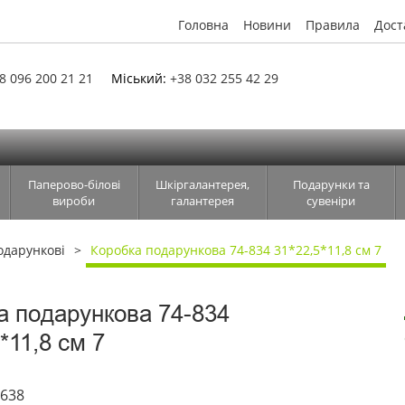
Головна
Новини
Правила
Дост
8 096 200 21 21
Міський:
+38 032 255 42 29
Паперово-білові
Шкіргалантерея,
Подарунки та
вироби
галантерея
сувеніри
одарункові
Коробка подарункова 74-834 31*22,5*11,8 см 7
а подарункова 74-834
*11,8 см 7
5638