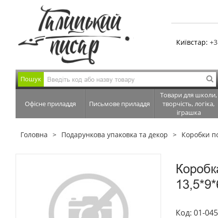
Київстар:
+3
Пошук
Товари для школи,
Офісне приладдя
Письмове приладдя
творчість, логіка,
іграшка
Головна
Подарункова упаковка та декор
Коробки п
Коробк
13,5*9*
Код: 01-04