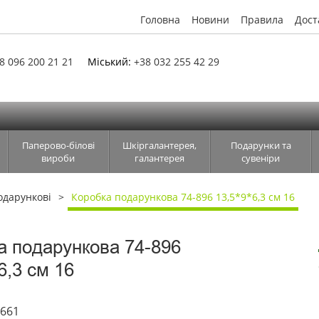
Головна
Новини
Правила
Дост
8 096 200 21 21
Міський:
+38 032 255 42 29
Паперово-білові
Шкіргалантерея,
Подарунки та
вироби
галантерея
сувеніри
одарункові
Коробка подарункова 74-896 13,5*9*6,3 см 16
а подарункова 74-896
6,3 см 16
5661