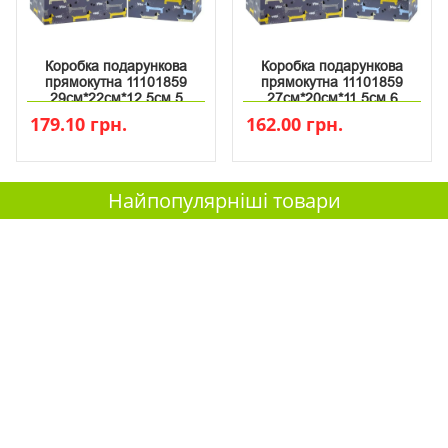
Коробка подарункова
Коробка подарункова
прямокутна 11101859
прямокутна 11101859
29см*22см*12.5см 5
27см*20см*11.5см 6
179.10 грн.
162.00 грн.
Найпопулярніші товари