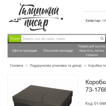
Київстар:
+3
Пошук
Товари для школи,
Офісне приладдя
Письмове приладдя
творчість, логіка,
іграшка
Головна
Подарункова упаковка та декор
Коробки п
Коробк
73-176
Код: 01-04