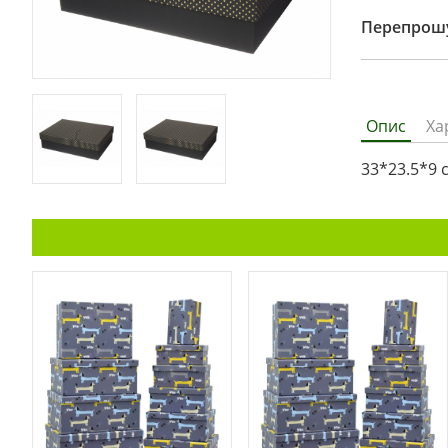
Перепрошу
Опис
Ха
33*23.5*9 