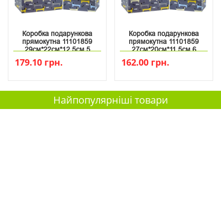
Коробка подарункова
Коробка подарункова
прямокутна 11101859
прямокутна 11101859
29см*22см*12.5см 5
27см*20см*11.5см 6
179.10 грн.
162.00 грн.
Найпопулярніші товари