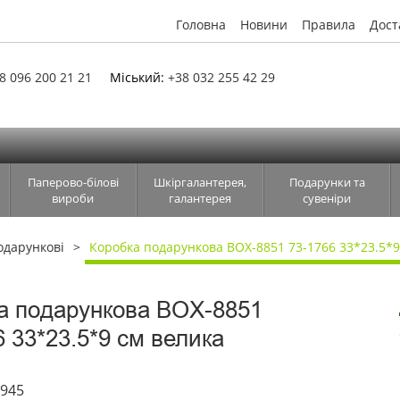
Головна
Новини
Правила
Дост
8 096 200 21 21
Міський:
+38 032 255 42 29
Паперово-білові
Шкіргалантерея,
Подарунки та
вироби
галантерея
сувеніри
одарункові
Коробка подарункова BOX-8851 73-1766 33*23.5*9
а подарункова BOX-8851
6 33*23.5*9 см велика
4945