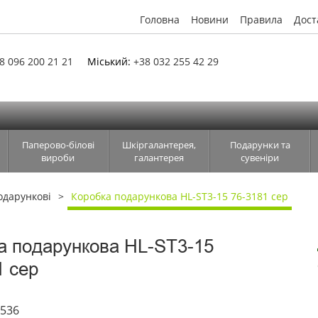
Головна
Новини
Правила
Дост
8 096 200 21 21
Міський:
+38 032 255 42 29
Паперово-білові
Шкіргалантерея,
Подарунки та
вироби
галантерея
сувеніри
одарункові
Коробка подарункова HL-ST3-15 76-3181 сер
а подарункова HL-ST3-15
1 сер
5536