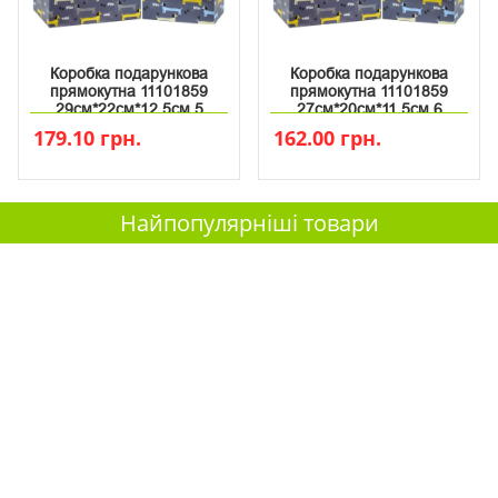
Коробка подарункова
Коробка подарункова
прямокутна 11101859
прямокутна 11101859
29см*22см*12.5см 5
27см*20см*11.5см 6
179.10 грн.
162.00 грн.
Найпопулярніші товари