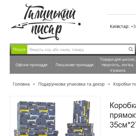
Київстар:
+3
Пошук
Товари для школи,
Офісне приладдя
Письмове приладдя
творчість, логіка,
іграшка
Головна
Подарункова упаковка та декор
Коробки п
Коробк
прямок
35см*2