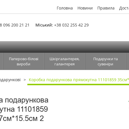
Головна
Новини
Правила
Дост
8 096 200 21 21
Міський:
+38 032 255 42 29
Паперово-білові
Шкіргалантерея,
Подарунки та
вироби
галантерея
сувеніри
одарункові
Коробка подарункова прямокутна 11101859 35см*
а подарункова
утна 11101859
7см*15.5см 2