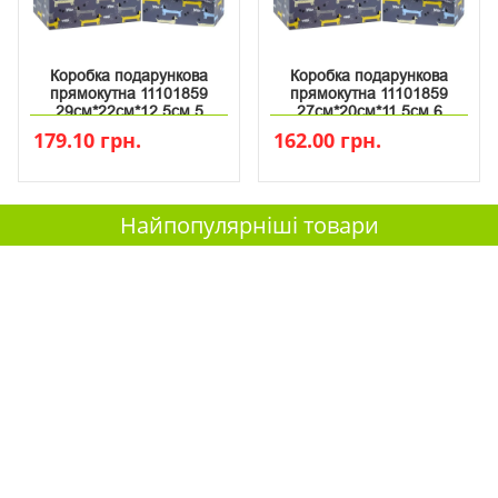
Коробка подарункова
Коробка подарункова
прямокутна 11101859
прямокутна 11101859
29см*22см*12.5см 5
27см*20см*11.5см 6
179.10 грн.
162.00 грн.
Найпопулярніші товари