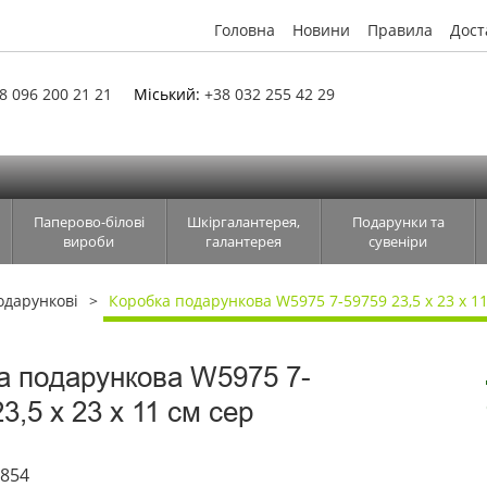
Головна
Новини
Правила
Дост
8 096 200 21 21
Міський:
+38 032 255 42 29
Паперово-білові
Шкіргалантерея,
Подарунки та
вироби
галантерея
сувеніри
одарункові
Коробка подарункова W5975 7-59759 23,5 х 23 х 11
а подарункова W5975 7-
3,5 х 23 х 11 см сер
1854