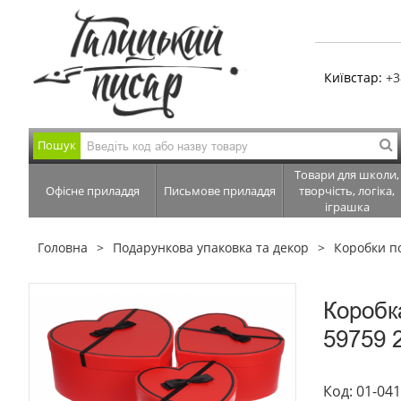
Київстар:
+3
Пошук
Товари для школи,
Офісне приладдя
Письмове приладдя
творчість, логіка,
іграшка
Головна
Подарункова упаковка та декор
Коробки п
Коробк
59759 2
Код: 01-04