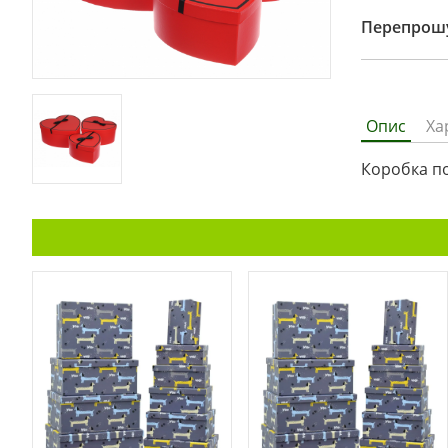
Перепрошу
Опис
Ха
Коробка по