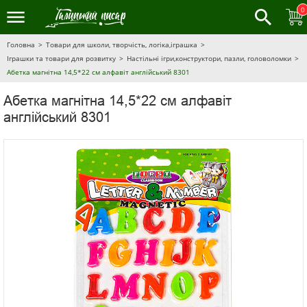
0
Головна
Товари для школи, творчість, логіка,іграшка
Іграшки та товари для розвитку
Настільні ігри,конструктори, пазли, головоломки
Абетка магнітна 14,5*22 см алфавіт англійський 8301
Абетка магнітна 14,5*22 см алфавіт
англійський 8301