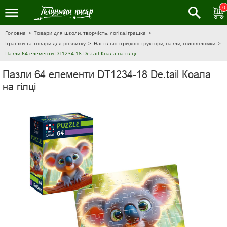
0
Головна
Товари для школи, творчість, логіка,іграшка
Іграшки та товари для розвитку
Настільні ігри,конструктори, пазли, головоломки
Пазли 64 елементи DT1234-18 De.tail Коала на гілці
Пазли 64 елементи DT1234-18 De.tail Коала
на гілці