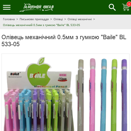
0
Головна
Письмове приладдя
Олівці
Олівці механічні
Олівець механічний 0.5мм з гумкою "Baile" BL 533-05
Олівець механічний 0.5мм з гумкою "Baile" BL
533-05