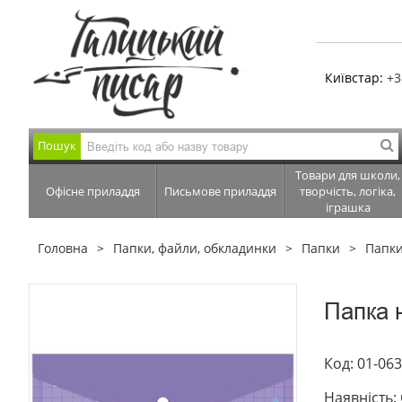
Київстар:
+3
Пошук
Товари для школи,
Офісне приладдя
Письмове приладдя
творчість, логіка,
іграшка
Головна
Папки, файли, обкладинки
Папки
Папки
Папка 
Код: 01-06
Наявність: 