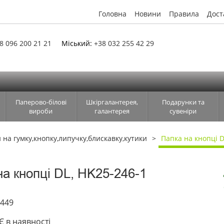
Головна
Новини
Правила
Дост
8 096 200 21 21
Міський:
+38 032 255 42 29
Паперово-білові
Шкіргалантерея,
Подарунки та
вироби
галантерея
сувеніри
 на гумку,кнопку,липучку,блискавку,кутики
Папка на кнопці D
на кнопці DL, HK25-246-1
3449
Є в наявності