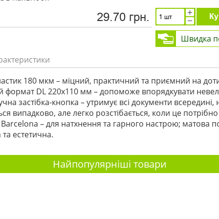
29.70 грн.
Ку
Швидка п
рактеристики
астик 180 мкм – міцний, практичний та приємний на доти
 формат DL 220х110 мм – допоможе впорядкувати невел
учна застібка-кнопка – утримує всі документи всередині, 
ься випадково, але легко розстібається, коли це потрібно 
C Barcelona – для натхнення та гарного настрою; матова 
 та естетична.
Найпопулярніші товари