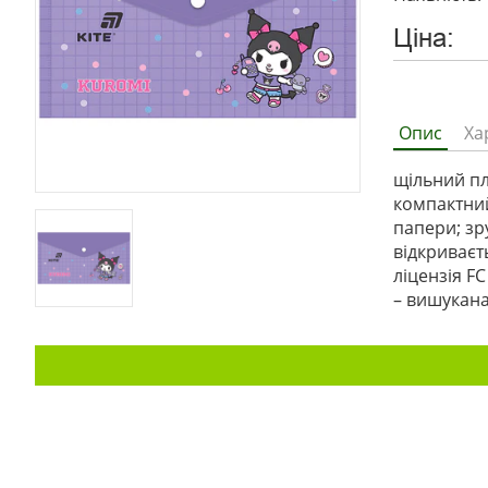
Ціна:
Опис
Ха
щільний пл
компактний
папери; зр
відкриваєт
ліцензія F
– вишукана