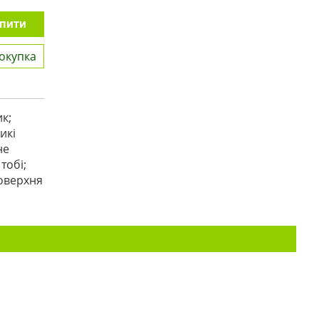
пити
окупка
к;
икі
не
тобі;
поверхня