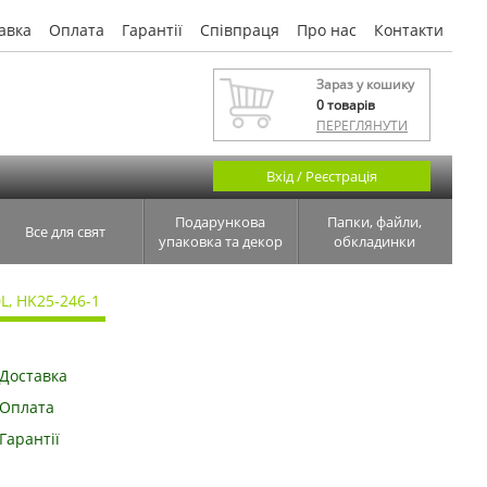
авка
Оплата
Гарантії
Співпраця
Про нас
Контакти
Зараз у кошику
0
товарів
ПЕРЕГЛЯНУТИ
Вхід / Реєстрація
Подарункова
Папки, файли,
Все для свят
упаковка та декор
обкладинки
L, HK25-246-1
Доставка
Оплата
Гарантії