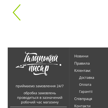
Новини
Правила
Клієнтам:
Доставка
Оплата
приймаємо замовлення 24/7
Гарантії
обробка замовлень
проводиться в зазначений
Співпраця
робочий час магазину
Контакти