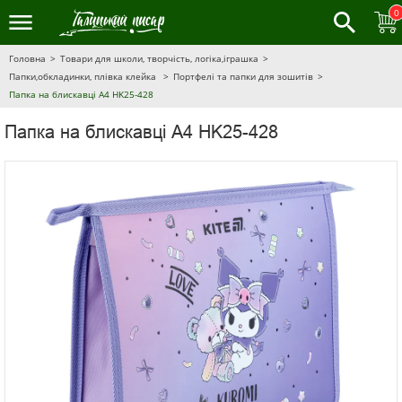
0
Головна
Товари для школи, творчість, логіка,іграшка
Папки,обкладинки, плівка клейка
Портфелі та папки для зошитів
Папка на блискавці A4 HK25-428
Папка на блискавці A4 HK25-428