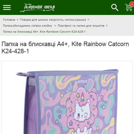
0
Головна
Товари для школи, творчість, логіка,іграшка
Папки,обкладинки, плівка клейка
Портфелі та папки для зошитів
Папка на блискавці A4+, Kite Rainbow Catcorn K24-428-1
Папка на блискавці A4+, Kite Rainbow Catcorn
K24-428-1