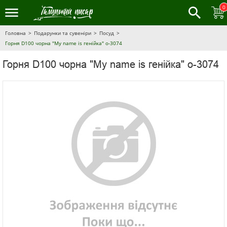
0
Головна
Подарунки та сувеніри
Посуд
Горня D100 чорна "My name is генійка" o-3074
Горня D100 чорна "My name is генійка" o-3074