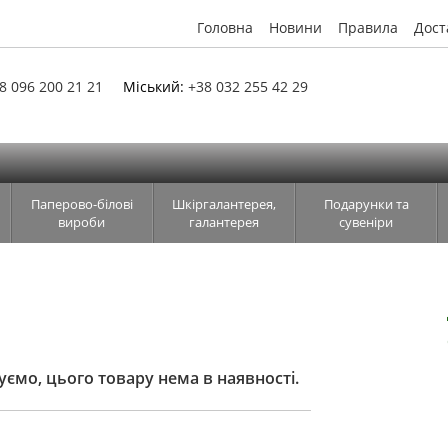
Головна
Новини
Правила
Дост
8 096 200 21 21
Міський:
+38 032 255 42 29
Паперово-білові
Шкіргалантерея,
Подарунки та
вироби
галантерея
сувеніри
ємо, цього товару нема в наявності.