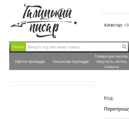
Київстар:
+3
Пошук
Товари для школи,
Офісне приладдя
Письмове приладдя
творчість, логіка,
іграшка
Код:
Перепрошу