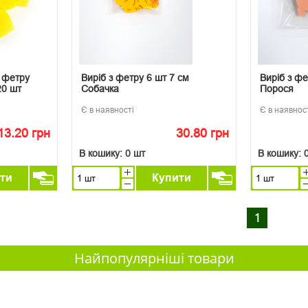
з фетру
Виріб з фетру 6 шт 7 см
Виріб з фе
20 шт
Собачка
Порося
Є в наявності
Є в наявнос
13.20 грн
30.80 грн
В кошику:
0 шт
В кошику:
ти
Купити
1
Найпопулярніші товари