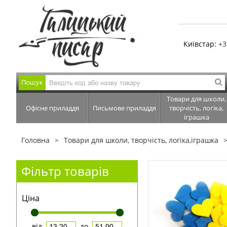
Київстар:
+3
Пошук
Товари для школи,
Офісне приладдя
Письмове приладдя
творчість, логіка,
іграшка
Головна
Товари для школи, творчість, логіка,іграшка
Фільтр товарів
Ціна
від
до