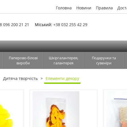
Головна
Новини
Правила
Дост
8 096 200 21 21
Міський:
+38 032 255 42 29
Паперово-білові
Шкіргалантерея,
Подарунки та
вироби
галантерея
сувеніри
Дитяча творчість
Елементи декору