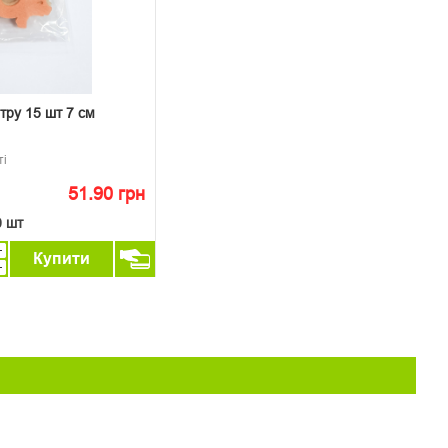
тру 15 шт 7 см
ті
51.90 грн
0 шт
Купити