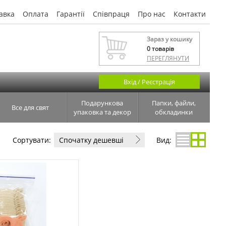
авка
Оплата
Гарантії
Співпраця
Про нас
Контакти
Зараз у кошику
0
товарів
ПЕРЕГЛЯНУТИ
Вхід / Реєстрація
Подарункова
Папки, файли,
Все для свят
упаковка та декор
обкладинки
Сортувати:
Спочатку дешевші
Вид: