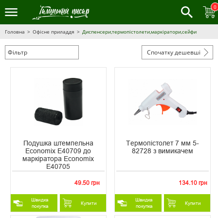
0
Головна
Офісне приладдя
Диспенсери,термопістолети,маркіратори,сейфи
Фільтр
Спочатку дешевші
Подушка штемпельна
Термопістолет 7 мм 5-
Economix E40709 до
82728 з вимикачем
маркіратора Economix
E40705
49.50 грн
134.10 грн
Швидка
Швидка
Купити
Купити
покупка
покупка