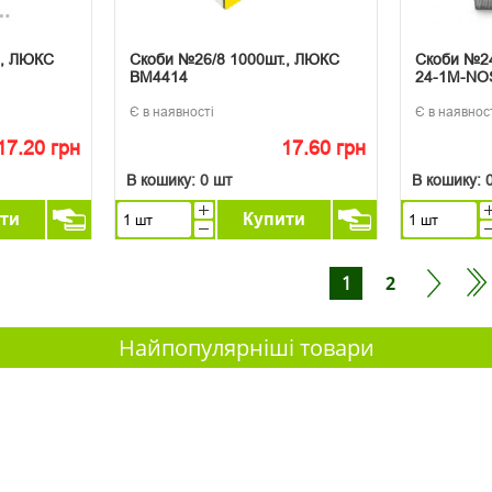
., ЛЮКС
Скоби №26/8 1000шт., ЛЮКС
Скоби №24
ВМ4414
24-1M-NO
Є в наявності
Є в наявнос
17.20 грн
17.60 грн
В кошику:
0 шт
В кошику:
ти
Купити
1
2
Найпопулярніші товари