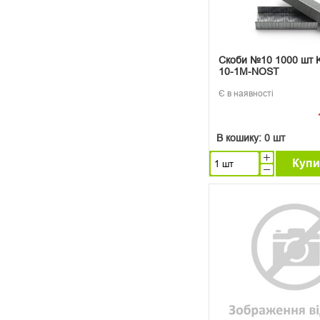
Скоби №10 1000 шт 
10-1M-NOST
Є в наявності
В кошику:
0 шт
Купи