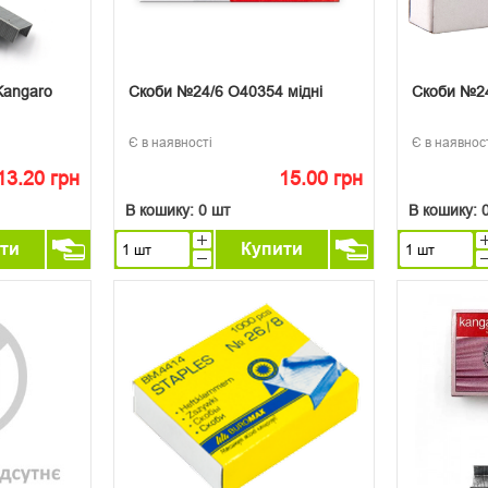
Kangaro
Скоби №24/6 О40354 мідні
Скоби №24
Є в наявності
Є в наявнос
13.20 грн
15.00 грн
В кошику:
0 шт
В кошику:
ти
Купити