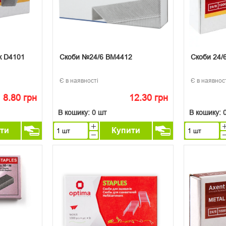
к D4101
Скоби №24/6 ВМ4412
Скоби 24/
Є в наявності
Є в наявнос
8.80 грн
12.30 грн
В кошику:
0 шт
В кошику:
ти
Купити