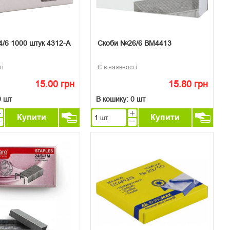
/6 1000 штук 4312-А
Скоби №26/6 ВМ4413
ті
Є в наявності
15.00 грн
15.80 грн
0 шт
В кошику:
0 шт
Купити
Купити