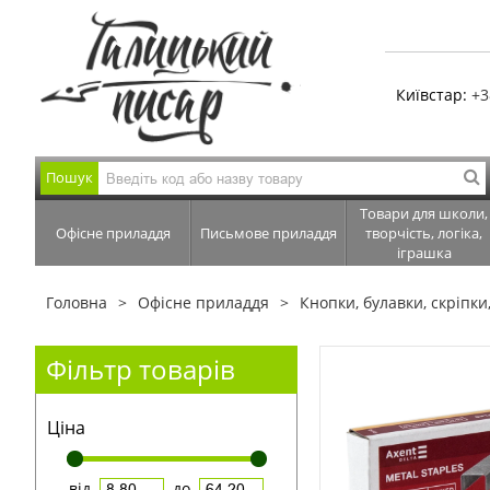
Київстар:
+3
Пошук
Товари для школи,
Офісне приладдя
Письмове приладдя
творчість, логіка,
іграшка
Головна
Офісне приладдя
Кнопки, булавки, скріпки
Фільтр товарів
Ціна
від
до