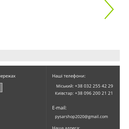
мережах
Наші телефони:
+38 032 255 42 29
Міський:
+38 096 200 21 21
Київстар:
E-mail:
pysarshop2020@gmail.com
Наша адреса: