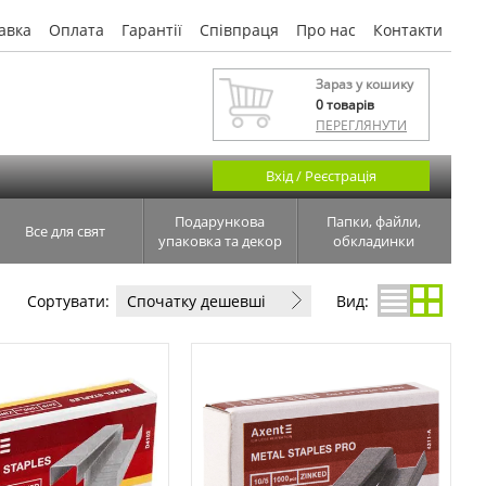
авка
Оплата
Гарантії
Співпраця
Про нас
Контакти
Зараз у кошику
0
товарів
ПЕРЕГЛЯНУТИ
Вхід / Реєстрація
Подарункова
Папки, файли,
Все для свят
упаковка та декор
обкладинки
Сортувати:
Спочатку дешевші
Вид: