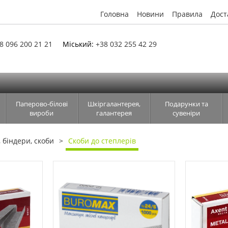
Головна
Новини
Правила
Дост
8 096 200 21 21
Міський:
+38 032 255 42 29
Паперово-білові
Шкіргалантерея,
Подарунки та
вироби
галантерея
сувеніри
, біндери, скоби
Скоби до степлерів