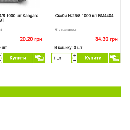
/6 1000 шт Kangaro
Скоби №23/8 1000 шт ВМ4404
ST
ті
Є в наявності
20.20 грн
34.30 грн
0 шт
В кошику:
0 шт
Купити
Купити