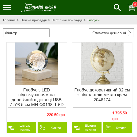
0
Головна
Офісне приладдя
Настільне приладдя
Глобуси
Фільтр
Спочатку дешевші
Глобус з LED
Глобус декоративний 32 см
підсвічуванням на
з підставкою метал крем
дерев'яній підставці USB
2046174
7.5*6.5 см MH-Q0198-1-6D
1 795.50
220.50 грн
грн
Швидка
Швидка
Купити
Купити
покупка
покупка