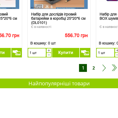
ровий
Набір для дослідів ігровий
Набір для 
25*20*6 см
батарейки в коробці 25*20*6 см
BOX шумів 
(DL0101)
Є в наявності
Є в наявнос
56.70 грн
556.70 грн
В кошику:
0 шт
В кошику:
ти
Купити
1
2
Найпопулярніші товари