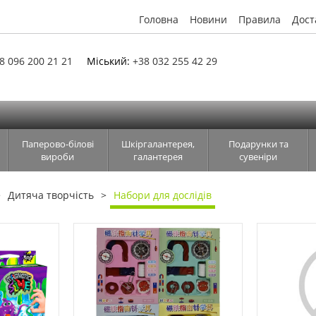
Головна
Новини
Правила
Дост
8 096 200 21 21
Міський:
+38 032 255 42 29
Паперово-білові
Шкіргалантерея,
Подарунки та
вироби
галантерея
сувеніри
Дитяча творчість
Набори для дослідів