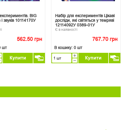
експериментів. BIG
Набір для експериментів Цікаві
і звуків 10114170У
досліди, які світяться у темряві
12114092У 0389-01У
ті
Є в наявності
562.50 грн
767.70 грн
0 шт
В кошику:
0 шт
Купити
Купити