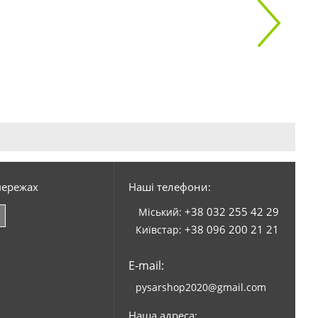
мережах
Наші телефони:
+38 032 255 42 29
Міський:
+38 096 200 21 21
Київстар:
E-mail:
pysarshop2020@gmail.com
Наша адреса: