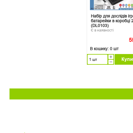
Набір для дослідів іг
батарейки в коробці 
(DL0103)
Є в наявності
5
В кошику:
0 шт
Купи