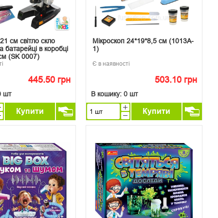
21 см світло скло
Мікроскоп 24*19*8,5 см (1013A-
а батарейці в коробці
1)
см (SK 0007)
ті
Є в наявності
445.50 грн
503.10 грн
0 шт
В кошику:
0 шт
Купити
Купити