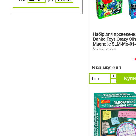
Набір для проведення
Danko Toys Crazy Sli
Magnetic SLM-Mg-01
Є в наявності
В кошику:
0 шт
Купи