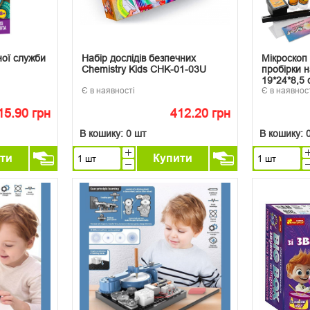
ної служби
Набір дослідів безпечних
Мікроскоп 
Chemistry Kids CHK-01-03U
пробірки н
19*24*8,5 
Є в наявності
Є в наявнос
15.90 грн
412.20 грн
В кошику:
0 шт
В кошику:
ти
Купити