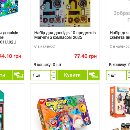
 дослідів
Набір для дослідів 10 предметів
Набір для
me
Магніти з компасом 2025
скелета д
-01U,02U
Є в наявності
Є в наявнос
44.10 грн
77.40 грн
В кошику:
0 шт
В кошику:
ти
Купити