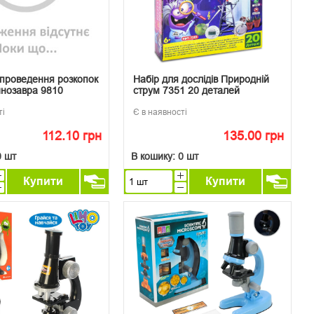
 проведення розкопок
Набір для дослідів Природній
инозавра 9810
струм 7351 20 деталей
ті
Є в наявності
112.10 грн
135.00 грн
0 шт
В кошику:
0 шт
Купити
Купити