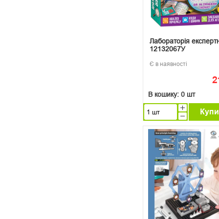
Лабораторія експерт
12132067У
Є в наявності
2
В кошику:
0 шт
Купи