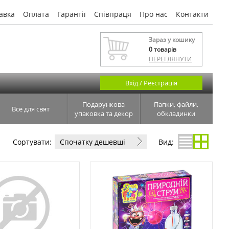
авка
Оплата
Гарантії
Співпраця
Про нас
Контакти
Зараз у кошику
0
товарів
ПЕРЕГЛЯНУТИ
Вхід / Реєстрація
Подарункова
Папки, файли,
Все для свят
упаковка та декор
обкладинки
Сортувати:
Спочатку дешевші
Вид: