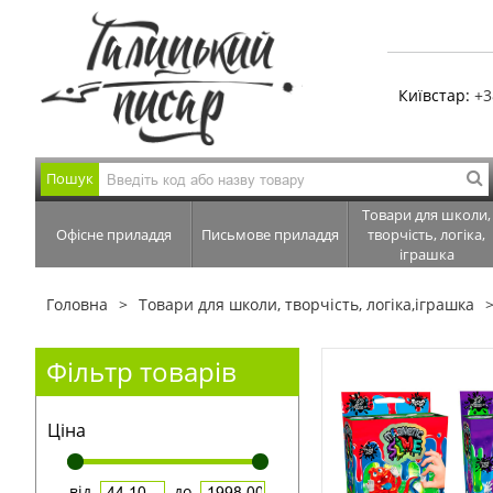
Київстар:
+3
Пошук
Товари для школи,
Офісне приладдя
Письмове приладдя
творчість, логіка,
іграшка
Головна
Товари для школи, творчість, логіка,іграшка
Фільтр товарів
Ціна
від
до