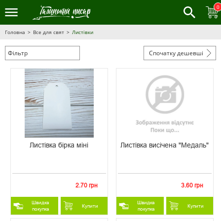
0
Головна
Все для свят
Листівки
Фільтр
Спочатку дешевші
Листівка бірка міні
Листівка висічена "Медаль"
2.70 грн
3.60 грн
Швидка
Швидка
Купити
Купити
покупка
покупка