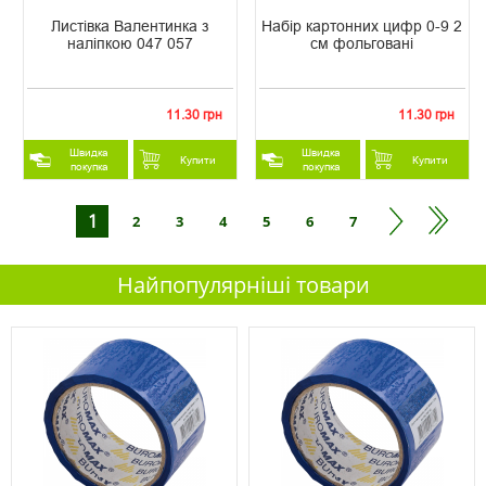
Листівка Валентинка з
Набір картонних цифр 0-9 2
наліпкою 047 057
см фольговані
11.30 грн
11.30 грн
Швидка
Швидка
Купити
Купити
покупка
покупка
1
2
3
4
5
6
7
Найпопулярніші товари